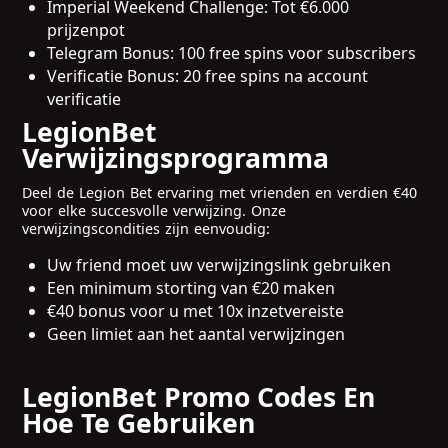
Imperial Weekend Challenge: Tot €6.000
prijzenpot
Telegram Bonus: 100 free spins voor subscribers
Verificatie Bonus: 20 free spins na account
verificatie
LegionBet
Verwijzingsprogramma
Deel de Legion Bet ervaring met vrienden en verdien €40
voor elke succesvolle verwijzing. Onze
verwijzingscondities zijn eenvoudig:
Uw friend moet uw verwijzingslink gebruiken
Een minimum storting van €20 maken
€40 bonus voor u met 10x inzetvereiste
Geen limiet aan het aantal verwijzingen
LegionBet Promo Codes En
Hoe Te Gebruiken