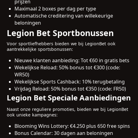
prijzen
Maximaal 2 boxes per dag per type
Automatische creditering van willekeurige
beloningen
Legion Bet Sportbonussen
Voor sportliefhebbers bieden we bij LegionBet ook
aantrekkelijke sportsbonussen:
Nieuwe klanten aanbieding: Tot €60 in gratis bets
Wekelijkse Reload: 50% bonus tot €300 (code:
WR50)
Wekelijkse Sports Cashback: 10% terugbetaling
Vrijdag Reload: 50% bonus tot €350 (code: FR50)
Legion Bet Speciale Aanbiedingen
Naast onze reguliere promoties, bieden we bij LegionBet
ook unieke kampagnes:
Blooming Wins Lottery: €4.250 plus 650 free spins
Bonus Calendar: 30 dagen aan beloningen