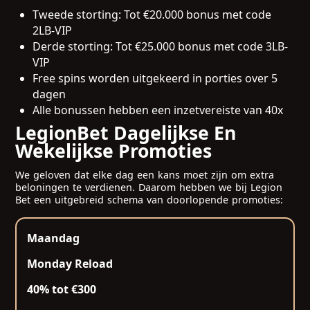
Tweede storting: Tot €20.000 bonus met code
2LB-VIP
Derde storting: Tot €25.000 bonus met code 3LB-
VIP
Free spins worden uitgekeerd in porties over 5
dagen
Alle bonussen hebben een inzetvereiste van 40x
LegionBet Dagelijkse En
Wekelijkse Promoties
We geloven dat elke dag een kans moet zijn om extra
beloningen te verdienen. Daarom hebben we bij Legion
Bet een uitgebreid schema van doorlopende promoties:
Maandag
Monday Reload
40% tot €300