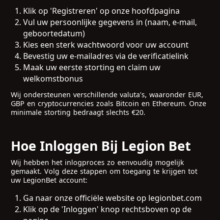
Klik op 'Registreren' op onze hoofdpagina
Vul uw persoonlijke gegevens in (naam, e-mail,
geboortedatum)
Kies een sterk wachtwoord voor uw account
Bevestig uw e-mailadres via de verificatielink
Maak uw eerste storting en claim uw
welkomstbonus
Wij ondersteunen verschillende valuta's, waaronder EUR,
GBP en cryptocurrencies zoals Bitcoin en Ethereum. Onze
minimale storting bedraagt slechts €20.
Hoe Inloggen Bij Legion Bet
Wij hebben het inlogproces zo eenvoudig mogelijk
gemaakt. Volg deze stappen om toegang te krijgen tot
uw LegionBet account:
Ga naar onze officiële website op legionbet.com
Klik op de 'Inloggen' knop rechtsboven op de