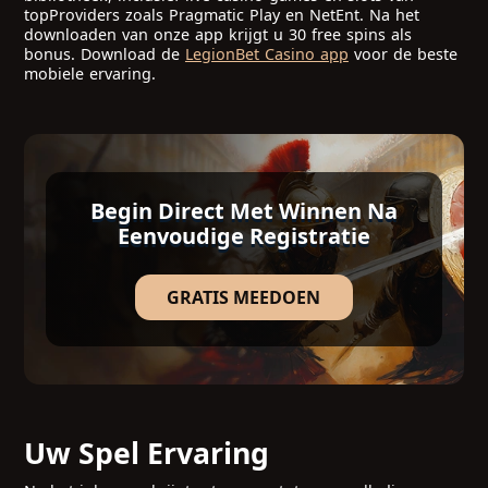
topProviders zoals Pragmatic Play en NetEnt. Na het
downloaden van onze app krijgt u 30 free spins als
bonus. Download de
LegionBet Casino app
voor de beste
mobiele ervaring.
Begin Direct Met Winnen Na
Eenvoudige Registratie
GRATIS MEEDOEN
Uw Spel Ervaring