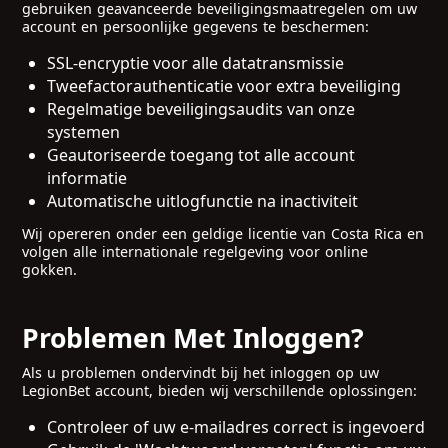
gebruiken geavanceerde beveiligingsmaatregelen om uw
account en persoonlijke gegevens te beschermen:
SSL-encryptie voor alle datatransmissie
Tweefactorauthenticatie voor extra beveiliging
Regelmatige beveiligingsaudits van onze
systemen
Geautoriseerde toegang tot alle account
informatie
Automatische uitlogfunctie na inactiviteit
Wij opereren onder een geldige licentie van Costa Rica en
volgen alle internationale regelgeving voor online
gokken.
Problemen Met Inloggen?
Als u problemen ondervindt bij het inloggen op uw
LegionBet account, bieden wij verschillende oplossingen:
Controleer of uw e-mailadres correct is ingevoerd