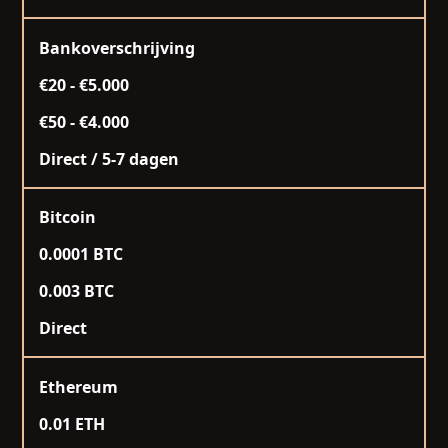
Bankoverschrijving
€20 - €5.000
€50 - €4.000
Direct / 5-7 dagen
Bitcoin
0.0001 BTC
0.003 BTC
Direct
Ethereum
0.01 ETH