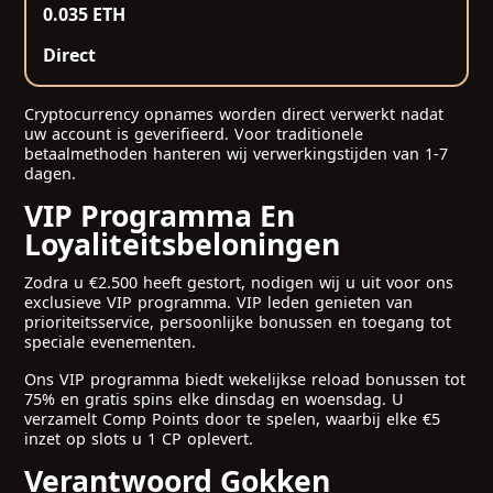
0.035 ETH
Direct
Cryptocurrency opnames worden direct verwerkt nadat
uw account is geverifieerd. Voor traditionele
betaalmethoden hanteren wij verwerkingstijden van 1-7
dagen.
VIP Programma En
Loyaliteitsbeloningen
Zodra u €2.500 heeft gestort, nodigen wij u uit voor ons
exclusieve VIP programma. VIP leden genieten van
prioriteitsservice, persoonlijke bonussen en toegang tot
speciale evenementen.
Ons VIP programma biedt wekelijkse reload bonussen tot
75% en gratis spins elke dinsdag en woensdag. U
verzamelt Comp Points door te spelen, waarbij elke €5
inzet op slots u 1 CP oplevert.
Verantwoord Gokken