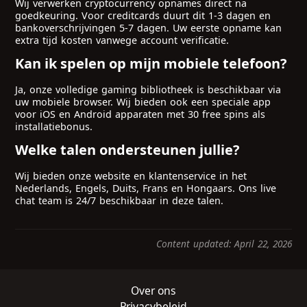
Wij verwerken cryptocurrency opnames direct na
goedkeuring. Voor creditcards duurt dit 1-3 dagen en
bankoverschrijvingen 5-7 dagen. Uw eerste opname kan
extra tijd kosten vanwege account verificatie.
Kan ik spelen op mijn mobiele telefoon?
Ja, onze volledige gaming bibliotheek is beschikbaar via
uw mobiele browser. Wij bieden ook een speciale app
voor iOS en Android apparaten met 30 free spins als
installatiebonus.
Welke talen ondersteunen jullie?
Wij bieden onze website en klantenservice in het
Nederlands, Engels, Duits, Frans en Hongaars. Ons live
chat team is 24/7 beschikbaar in deze talen.
Content updated: April 22, 2026
Over ons
Privacybeleid