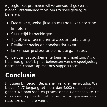
Bij LegionBet promoten wij verantwoord gokken en
bieden verschillende tools om uw speelgedrag te
beheren:
Dagelijkse, wekelijkse en maandelijkse storting
limieten
Sessietijd beperkingen
Tijdelijke of permanente account uitsluiting
Realiteit checks en speelstatistieken
Links naar professionele hulporganisaties
Wij geloven dat gokken entertainment moet zijn. Als u
hulp nodig heeft bij het beheersen van uw speelgedrag,
neem dan contact op met ons support team.
Conclusie
Inloggen bij Legion Bet is snel, veilig en eenvoudig. Wij
bieden 24/7 toegang tot meer dan 6.000 casino spellen,
genereuze bonussen en professionele klantenservice. Of
u nu speelt op desktop of mobiel, wij zorgen voor een
naadloze gaming ervaring.